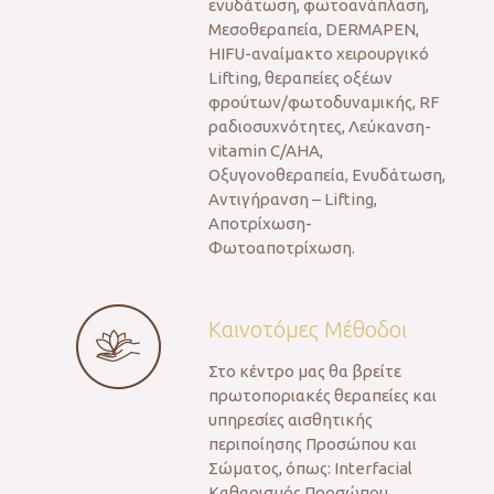
ενυδάτωση, φωτοανάπλαση,
Μεσοθεραπεία, DERMAPEN,
HIFU-αναίμακτο χειρουργικό
Lifting, θεραπείες οξέων
φρούτων/φωτοδυναμικής, RF
ραδιοσυχνότητες, Λεύκανση-
vitamin C/AHA,
Οξυγονοθεραπεία, Ενυδάτωση,
Αντιγήρανση – Lifting,
Αποτρίχωση-
Φωτοαποτρίχωση.
Καινοτόμες Μέθοδοι
Στο κέντρο μας θα βρείτε
πρωτοποριακές θεραπείες και
υπηρεσίες αισθητικής
περιποίησης Προσώπου και
Σώματος, όπως: Interfacial
Καθαρισμός Προσώπου,