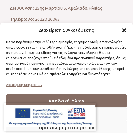
Διεύθυνση:
25ης Μαρτίου 5, Αμαλιάδα Ηλείας
Τηλέφωνο:
26220 26065
Διαχείριση Συγκατάθεσης
Ωράριο:
Δευτέρα – Παρασκευή: 10.00 – 21.00 (κατόπιν
ραντεβού)
Για να παρέχουμε την καλύτερη εμπειρία, χρησιμοποιούμε τεχνολογίες
E-mail:
info@stavropoulou.gr
όπως cookies για την αποθήκευση ή/και την πρόσβαση σε πληροφορίες
συσκευών. Η συγκατάθεση για τις εν λόγω τεχνολογίες θα μας
επιτρέψει να επεξεργαστούμε δεδομένα προσωπικού χαρακτήρα, όπως
συμπεριφορά περιήγησης ή μοναδικά αναγνωριστικά σε αυτόν τον
ιστότοπο. Η μη συγκατάθεση ή η ανάκληση της συγκατάθεσης, μπορεί
Καλλιόπη Σταυροπούλου
να επηρεάσει αρνητικά ορισμένες λειτουργίες και δυνατότητες.
Αισθητικός, Μακιγιέρ, Visagistin
Διαχείριση υπηρεσιών
Αισθητική Προσώπου - Σώματος
Αποδοχή όλων
Αδυνάτισμα
Μακιγιάζ
Δεν αποδέχομαι
© 2021 Καλλιόπη Σταυροπούλου, All Rights Reserved |
Προβολή προτιμήσεων