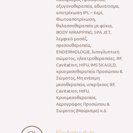
οξυγονοθεραπεία, αδυνάτισμα,
αποτρίχωση IPL – Κερί,
Φωτοαποτρίχωση,
θαλασσοθεραπεία με φύκια,
BODY WRAPPING, SPA JET,
λεμφικό μασάζ,
πρεσσοθεραπεία,
ENDERMOLOGIE, λιπογλυπτική
σώματος, ηλεκτροθεραπείες, RF,
Cavitation, HIFU, IMS SKAULD,
κρυομεσοθεραπεία Προσώπου &
Σώματος, Μη ενέσιμη
μεσοθεραπεία, υπερήχους RF,
Cavitation, HIFU,
Κρυομεσοθεραπεία,
Αερογράφος Προσώπου &
Σώματος (Μαύρισμα) κ.ά.
Εξειδικευμένες