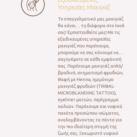
Υπηρεσίες Μακιγιάζ
Το επαγγελματικό μας μακιγιάζ
θα κάνει… τη διάφορα στο look
σας! Εμπιστευθείτε μας! Με τις
εξειδικευμένες υπηρεσίες
μακιγιάζ που παρέχουμε,
μπορούμε να σας κάνουμε να…
σαγηνέψετε σε κάθε εμφάνισή
σας. Παρέχουμε μακιγιάζ απλό/
βραδινό, σχηματισμό φρυδιών,
Βαφή με Henna, ημιμόνιμο
μακιγιάζ φρυδιών (TRIBAL-
MICROBLANDING TATTOO),
eyeliner ματιών, περίγραμμα
χειλιών. Παρέχουμε και νυφικά
πακέτα προσώπου-σώματος,
αναλαμβάνοντας τα πάντα για
την πιο ιδιαίτερη στιγμή της
ζωής σας. Ξεχωριστό νυφικό