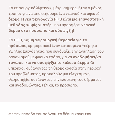
Το χειρουργικό λίφτινγκ, μέχρι σήμερα, ήταν ο μόνος
τρόπος για να αποκτήσουμε ένα νεανικό και σφικτό
δέρμα. Η
νέα τεχνολογία HIFU
είναι μια
επαναστατική
μέθοδος χωρίς νυστέρι
, που προσφέρει
νεανικό
δέρμα στο πρόσωπο και σύσφιγξη!
Το
HIFU
, ως
μη χειρουργική θεραπεία για το
πρόσωπ
ο, χρησιμοποιεί έναν εστιασμένο Υπέρηχο
Υψηλής Συχνότητας, που συνδυάζει την ανάπλαση του
οργανισμού με φυσικό τρόπο, για να
αναδομήσει/να
τονώσει και να συσφίγξει το χαλαρό δέρμα
. Οι
υπέρηχοι, αυξάνοντας τη θερμοκρασία στην περιοχή
του προβλήματος, προκαλούν μια ελεγχόμενη
θερμοπηξία, αυξάνοντας την ελαστίνη του δέρματος
και αναδομώντας, τελικά, το πρόσωπο.
Με την πάροδο του χρόνου, το δέρμα χάνει την