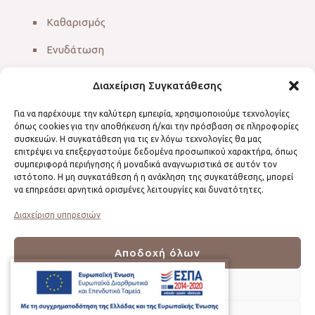
Καθαρισμός
Ενυδάτωση
Αντιγήρανση
Διαχείριση Συγκατάθεσης
Λεύκανση
Για να παρέχουμε την καλύτερη εμπειρία, χρησιμοποιούμε τεχνολογίες
όπως cookies για την αποθήκευση ή/και την πρόσβαση σε πληροφορίες
Μεσοθεραπεία
συσκευών. Η συγκατάθεση για τις εν λόγω τεχνολογίες θα μας
επιτρέψει να επεξεργαστούμε δεδομένα προσωπικού χαρακτήρα, όπως
Hifu
συμπεριφορά περιήγησης ή μοναδικά αναγνωριστικά σε αυτόν τον
ιστότοπο. Η μη συγκατάθεση ή η ανάκληση της συγκατάθεσης, μπορεί
Μακιγιάζ
να επηρεάσει αρνητικά ορισμένες λειτουργίες και δυνατότητες.
Διαχείριση υπηρεσιών
Αποδοχή όλων
Υπηρεσίες Σώματος
Δεν αποδέχομαι
Αδυνάτισμα