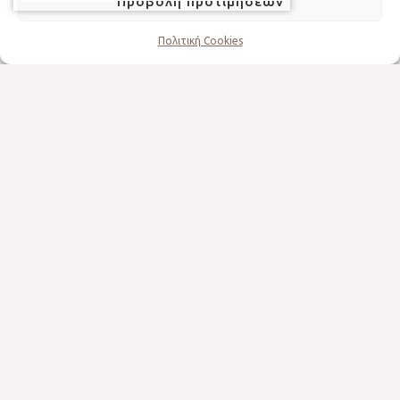
Προβολή προτιμήσεων
Κυτταρίτιδα
Πολιτική Cookies
Σύσφιγξη
Wellness – Μασάζ σώματος
Lpg
Αποτρίχωση
Στοιχεία επικοινωνίας
Διεύθυνση:
25ης Μαρτίου 5, Αμαλιάδα Ηλείας
Τηλέφωνο:
26220 26065
Ωράριο:
Δευτέρα – Παρασκευή: 10.00 – 21.00 (κατόπιν
ραντεβού)