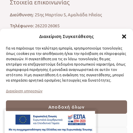
Στοιχεία επικοινωνίας
Διεύθυνση:
25ης Μαρτίου 5, Αμαλιάδα Ηλείας
Τηλέφωνο:
26220 26065
Διαχείριση Συγκατάθεσης
Ωράριο:
Δευτέρα – Παρασκευή: 10.00 – 21.00 (κατόπιν
ραντεβού)
Για να παρέχουμε την καλύτερη εμπειρία, χρησιμοποιούμε τεχνολογίες
E-mail:
info@stavropoulou.gr
όπως cookies για την αποθήκευση ή/και την πρόσβαση σε πληροφορίες
συσκευών. Η συγκατάθεση για τις εν λόγω τεχνολογίες θα μας
επιτρέψει να επεξεργαστούμε δεδομένα προσωπικού χαρακτήρα, όπως
συμπεριφορά περιήγησης ή μοναδικά αναγνωριστικά σε αυτόν τον
ιστότοπο. Η μη συγκατάθεση ή η ανάκληση της συγκατάθεσης, μπορεί
Καλλιόπη Σταυροπούλου
να επηρεάσει αρνητικά ορισμένες λειτουργίες και δυνατότητες.
Αισθητικός, Μακιγιέρ, Visagistin
Διαχείριση υπηρεσιών
Αισθητική Προσώπου - Σώματος
Αποδοχή όλων
Αδυνάτισμα
Μακιγιάζ
Δεν αποδέχομαι